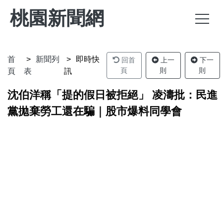
桃園新聞網
首
新聞列
即時快
回首
上一
下一
頁
則
則
頁
表
訊
沈伯洋稱「提的假日被拒絕」 凌濤批：民進
黨拋棄勞工還在騙｜股市爆料同學會