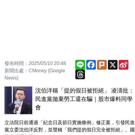
Line
Facebook
Plurk
X
Si
發布時間：2025/05/10 20:48
We
新聞出處：CMoney (Google
Threads
News)
沈伯洋稱「提的假日被拒絕」 凌濤批：
民進黨拋棄勞工還在騙｜股市爆料同學
會
立法院日前通過「紀念日及節日實施條例」修正案，引發民進
黨立委沈伯洋反對，並聲稱「我們提的假日完全被拒絕」。國