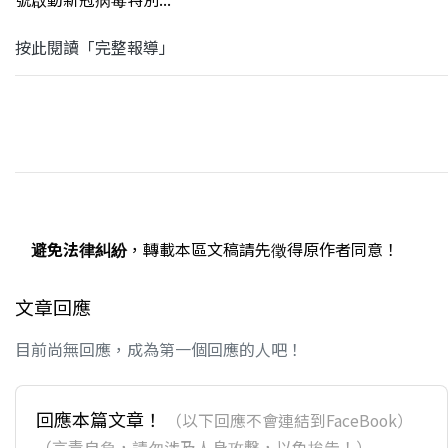
按此閱讀「完整報導」
避免法律糾紛
，轉載本區文稿請先徵得原作者同意！
文章回應
目前尚無回應，成為第一個回應的人吧！
回應本篇文章！
（以下回應不會連結到FaceBook）
（言責自負，請勿涉及人身攻擊，以免挨告！）