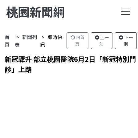
桃園新聞網
首
新聞列
即時快
回首
上一
下一
頁
表
訊
頁
則
則
新冠驟升 部立桃園醫院6月2日「新冠特別門
診」上路