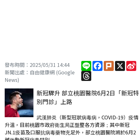
Line
Facebook
Plurk
X
S
發布時間：2025/05/31 14:44
W
新聞出處：自由健康網 (Google
Threads
News)
新冠驟升 部立桃園醫院6月2日「新冠特
別門診」上路
武漢肺炎（新型冠狀病毒病，COVID-19）疫情
升溫，目前桃園市政府衛生局正盤整各方資源；其中新冠
JN.1疫苗及口服抗病毒藥物充足外，部立桃園醫院將於6月2
號啟動新冠病毒特別...