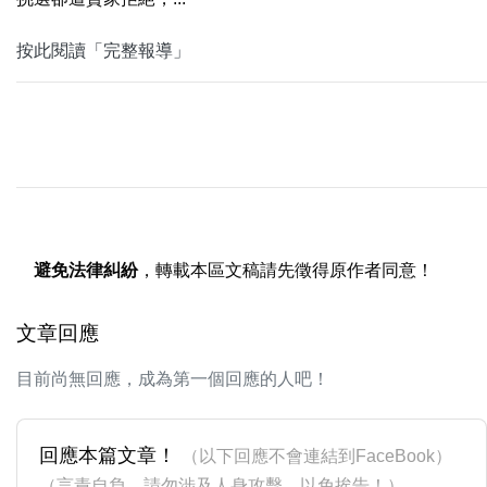
按此閱讀「完整報導」
避免法律糾紛
，轉載本區文稿請先徵得原作者同意！
文章回應
目前尚無回應，成為第一個回應的人吧！
回應本篇文章！
（以下回應不會連結到FaceBook）
（言責自負，請勿涉及人身攻擊，以免挨告！）