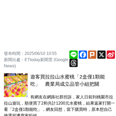
Line
Facebook
Plurk
X
發布時間：2025/06/10 10:55
新聞出處：ETtoday新聞雲 (Google
Threads
News)
遊客買拉拉山水蜜桃「2盒僅1顆能
吃」 農業局成立品管小組把關
有網友在網路社群控訴，家人日前到桃園市拉
拉山遊玩，順便買了2和共計1200元水蜜桃，結果返家打開一
看「2盒僅1顆能吃」，網友回想，當下購買時，原本想自己
挑選卻遭賣家拒絕，...