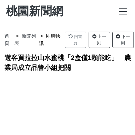
桃園新聞網
首
新聞列
即時快
回首
上一
下一
頁
則
則
頁
表
訊
遊客買拉拉山水蜜桃「2盒僅1顆能吃」 農
業局成立品管小組把關