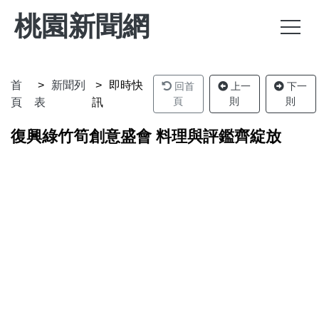
桃園新聞網
首
新聞列
即時快
回首
上一
下一
頁
則
則
頁
表
訊
復興綠竹筍創意盛會 料理與評鑑齊綻放