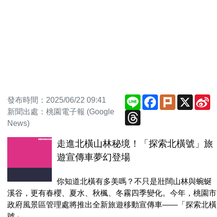
Line
Facebook
Plurk
X
S
發布時間：2025/06/22 09:41
W
新聞出處：桃園電子報 (Google
Threads
News)
走進北橫山林秘境！「探索北橫號」旅
遊宣傳車夢幻登場
你知道北橫有多美嗎？不只是壯闊山林與蜿蜒
溪谷，更有春櫻、夏水、秋楓、冬霧四季變化。今年，桃園市
政府風景區管理處將推出全新旅遊移動宣傳車——「探索北橫
號」，...