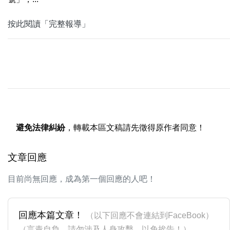
按此閱讀「完整報導」
避免法律糾紛
，轉載本區文稿請先徵得原作者同意！
文章回應
目前尚無回應，成為第一個回應的人吧！
回應本篇文章！
（以下回應不會連結到FaceBook）
（言責自負，請勿涉及人身攻擊，以免挨告！）