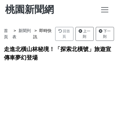
桃園新聞網
首
新聞列
即時快
回首
上一
下一
頁
則
則
頁
表
訊
走進北橫山林秘境！「探索北橫號」旅遊宣
傳車夢幻登場