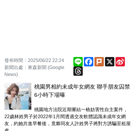
Line
Facebook
Plurk
X
Si
發布時間：2025/06/22 22:24
We
新聞出處：東森新聞 (Google
Threads
News)
桃園男相約未成年女網友 聯手朋友囚禁
6小時下場曝
桃園地方法院近期審結一樁妨害性自主案件，
22歲林姓男子於2022年1月間透過交友軟體認識未成年女網
友，約她共進早餐後，竟夥同友人許姓男子將對方誘騙至租屋
處。