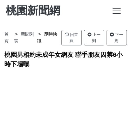
桃園新聞網
首
新聞列
即時快
回首
上一
下一
頁
則
則
頁
表
訊
桃園男相約未成年女網友 聯手朋友囚禁6小
時下場曝