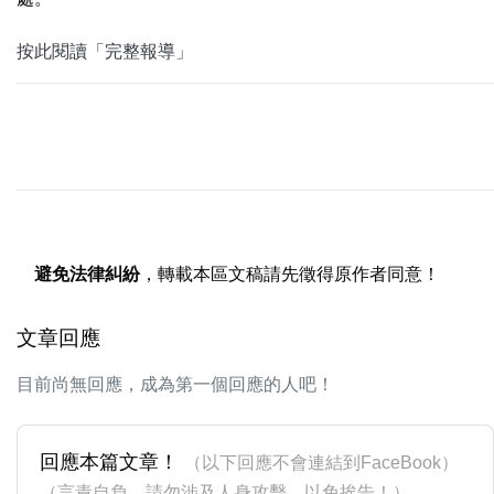
按此閱讀「完整報導」
避免法律糾紛
，轉載本區文稿請先徵得原作者同意！
文章回應
目前尚無回應，成為第一個回應的人吧！
回應本篇文章！
（以下回應不會連結到FaceBook）
（言責自負，請勿涉及人身攻擊，以免挨告！）