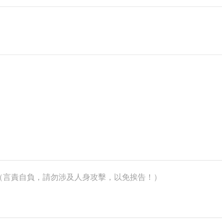
k）（言責自負，請勿涉及人身攻擊，以免挨告！）