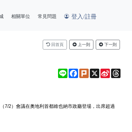
登入/註冊
城
相關單位
常見問題
回首頁
上一則
下一則
Line
Facebook
Plurk
X
Sina
Thre
Weibo
」，週三（7/2）會議在奧地利首都維也納市政廳登場，出席超過