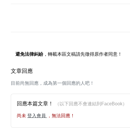
避免法律糾紛
，轉載本區文稿請先徵得原作者同意！
文章回應
目前尚無回應，成為第一個回應的人吧！
回應本篇文章！
（以下回應不會連結到FaceBoo
尚未
登入會員
，無法回應！