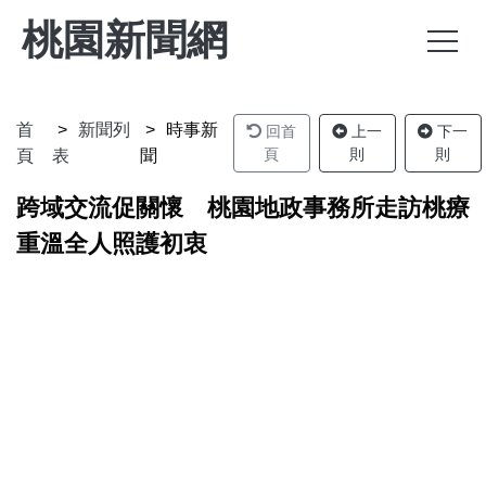
桃園新聞網
首
新聞列
時事新
回首
上一
下一
頁
則
則
頁
表
聞
跨域交流促關懷 桃園地政事務所走訪桃療
重溫全人照護初衷