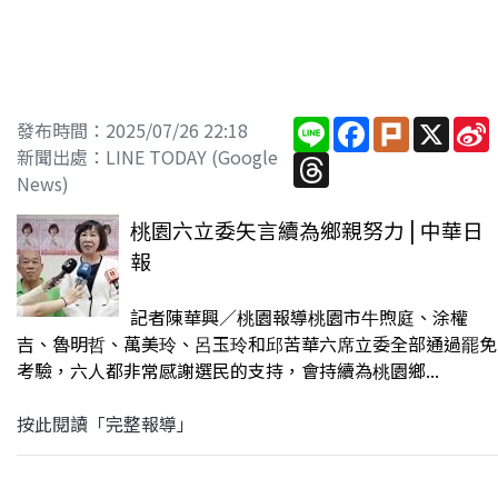
Line
Facebook
Plurk
X
S
發布時間：2025/07/26 22:18
新聞出處：LINE TODAY (Google
Threads
News)
桃園六立委矢言續為鄉親努力 | 中華日
報
記者陳華興∕桃園報導桃園市牛煦庭、涂權
吉、魯明哲、萬美玲、呂玉玲和邱苦華六席立委全部通過罷免
考驗，六人都非常感謝選民的支持，會持續為桃園鄉...
按此閱讀「完整報導」