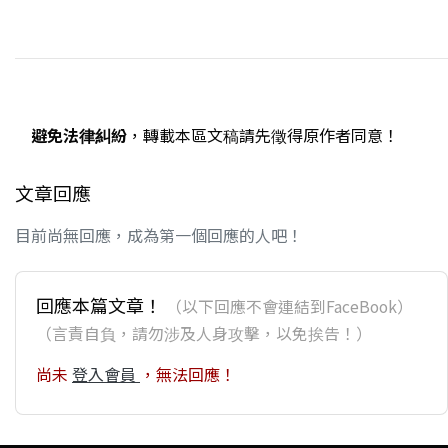
避免法律糾紛
，轉載本區文稿請先徵得原作者同意！
文章回應
目前尚無回應，成為第一個回應的人吧！
回應本篇文章！
（以下回應不會連結到FaceBook）
（言責自負，請勿涉及人身攻擊，以免挨告！）
尚未
登入會員
，無法回應！