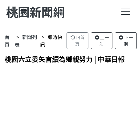
桃園新聞網
首
新聞列
即時快
回首
上一
下一
頁
表
訊
頁
則
則
桃園六立委矢言續為鄉親努力 | 中華日報