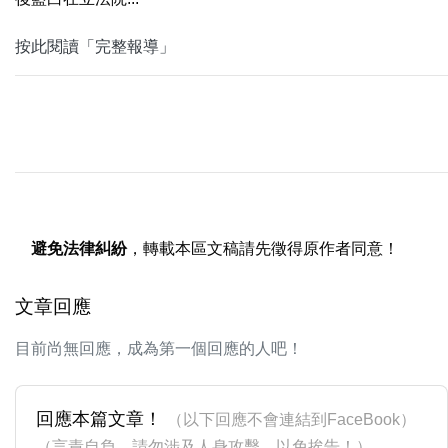
按此閱讀「完整報導」
避免法律糾紛
，轉載本區文稿請先徵得原作者同意！
文章回應
目前尚無回應，成為第一個回應的人吧！
回應本篇文章！
（以下回應不會連結到FaceBook）
（言責自負，請勿涉及人身攻擊，以免挨告！）