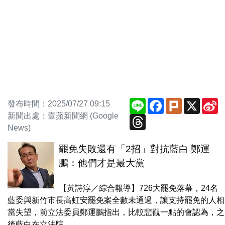
Line
Facebook
Plurk
X
S
發布時間：2025/07/27 09:15
W
新聞出處：壹蘋新聞網 (Google
Threads
News)
罷免失敗還有「2招」對抗藍白 鄭運
鵬：他們才是最大黨
【黃詩淳／綜合報導】726大罷免落幕，24名
藍委與新竹市長高虹安罷免案全數未通過，讓支持罷免的人相
當失望，前立法委員鄭運鵬指出，比較悲觀一點的會認為，之
後藍白在立法院...