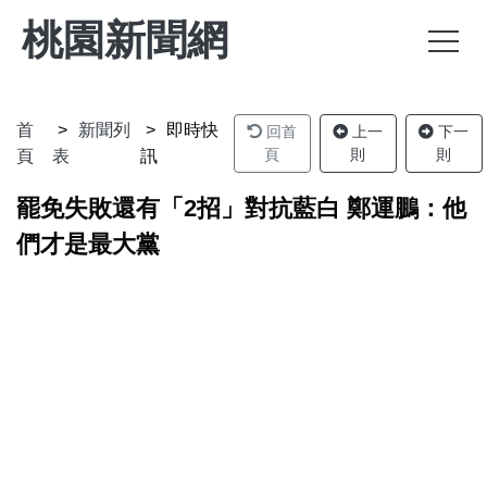
桃園新聞網
首
新聞列
即時快
回首
上一
下一
頁
則
則
頁
表
訊
罷免失敗還有「2招」對抗藍白 鄭運鵬：他
們才是最大黨