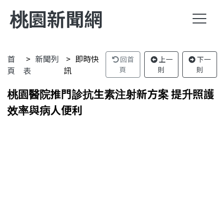
桃園新聞網
首
新聞列
即時快
回首
上一
下一
頁
表
訊
頁
則
則
桃園醫院推門診抗生素注射新方案 提升照護
效率與病人便利