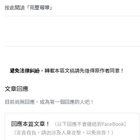
按此閱讀「完整報導」
避免法律糾紛
，轉載本區文稿請先徵得原作者同意！
文章回應
目前尚無回應，成為第一個回應的人吧！
回應本篇文章！
（以下回應不會連結到FaceBook）
（言責自負，請勿涉及人身攻擊，以免挨告！）