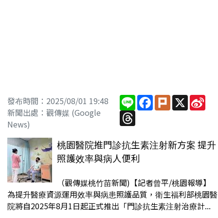
Line
Facebook
Plurk
X
Sin
發布時間：2025/08/01 19:48
We
新聞出處：觀傳媒 (Google
Threads
News)
桃園醫院推門診抗生素注射新方案 提升
照護效率與病人便利
（觀傳媒桃竹苗新聞)【記者曾平/桃園報導】
為提升醫療資源運用效率與病患照護品質，衛生福利部桃園醫
院將自2025年8月1日起正式推出「門診抗生素注射治療計...