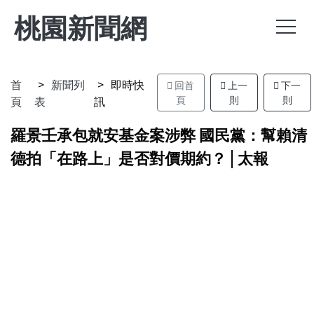
桃園新聞網
首
新聞列
即時快
回首
上一
下一
頁
表
訊
頁
則
則
羅景壬承包就安基金案涉弊 國民黨：幫賴清
德拍「在路上」是否對價期約？ | 太報