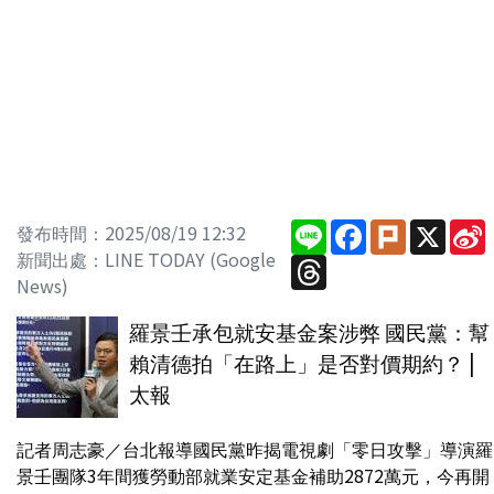
Line
Facebook
Plurk
X
S
發布時間：2025/08/19 12:32
新聞出處：LINE TODAY (Google
Threads
News)
羅景壬承包就安基金案涉弊 國民黨：幫
賴清德拍「在路上」是否對價期約？ |
太報
記者周志豪／台北報導國民黨昨揭電視劇「零日攻擊」導演羅
景壬團隊3年間獲勞動部就業安定基金補助2872萬元，今再開