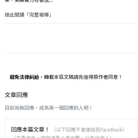
按此閱讀「完整報導」
避免法律糾紛
，轉載本區文稿請先徵得原作者同意！
文章回應
目前尚無回應，成為第一個回應的人吧！
回應本篇文章！
（以下回應不會連結到FaceBook）
（言責自負，請勿涉及人身攻擊，以免挨告！）