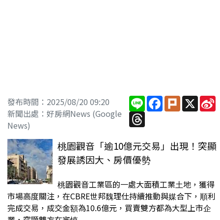
Line
Facebook
Plurk
X
S
發布時間：2025/08/20 09:20
新聞出處：好房網News (Google
Threads
News)
桃園觀音「逾10億元交易」出現！突顯
發展誘因大、房價優勢
桃園觀音工業區的一處大面積工業土地，獲得
市場高度關注，在CBRE世邦魏理仕持續推動與媒合下，順利
完成交易，成交金額為10.6億元，買賣雙方都為大型上市企
業，突顯雙方在審慎...