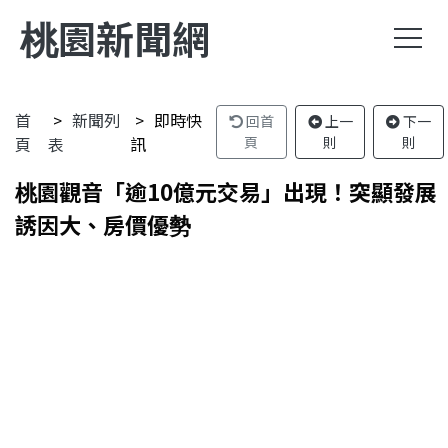
桃園新聞網
首
新聞列
即時快
回首
上一
下一
頁
表
訊
頁
則
則
桃園觀音「逾10億元交易」出現！突顯發展
誘因大、房價優勢