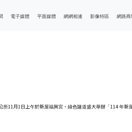
聞
電子媒體
平面媒體
網網相連
影像特區
網路商
區公所11月1日上午於新屋福興宮、綠色隧道盛大舉辦「114 年