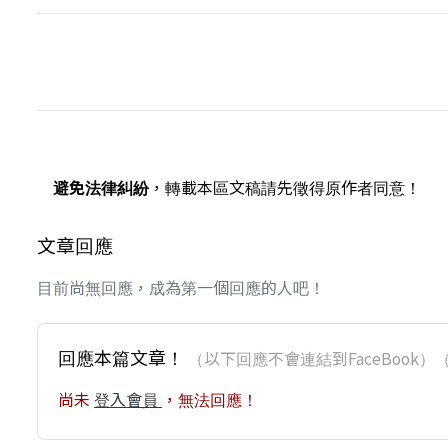
避免法律糾紛
，轉載本區文稿請先徵得原作者同意！
文章回應
目前尚無回應，成為第一個回應的人吧！
回應本篇文章！
（以下回應不會連結到FaceBoo
尚未
登入會員
，無法回應！