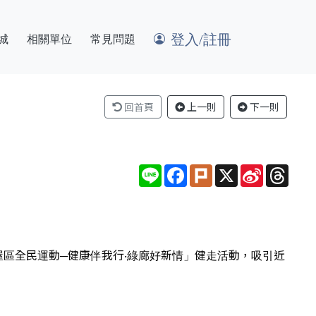
登入/註冊
城
相關單位
常見問題
回首頁
上一則
下一則
Line
Facebook
Plurk
X
Sina
Thre
Weibo
新屋區全民運動─健康伴我行‧綠廊好新情」健走活動，吸引近