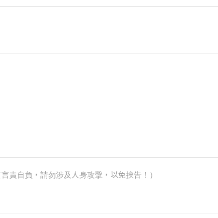
k）（言責自負，請勿涉及人身攻擊，以免挨告！）