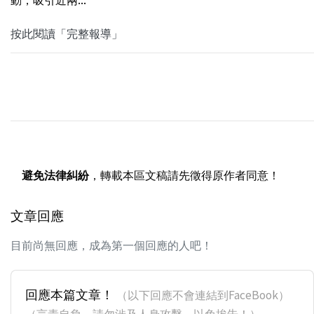
按此閱讀「完整報導」
避免法律糾紛
，轉載本區文稿請先徵得原作者同意！
文章回應
目前尚無回應，成為第一個回應的人吧！
回應本篇文章！
（以下回應不會連結到FaceBook）
（言責自負，請勿涉及人身攻擊，以免挨告！）