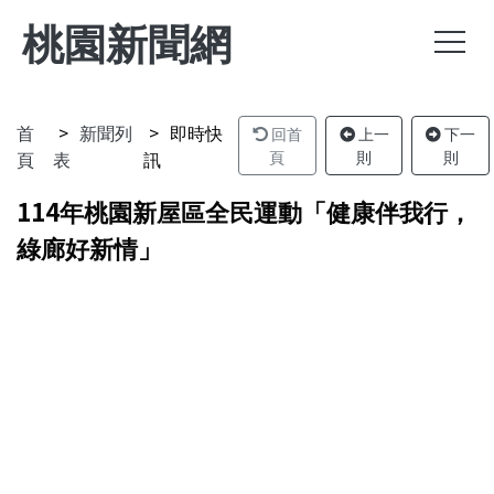
桃園新聞網
首
新聞列
即時快
回首
上一
下一
頁
表
訊
頁
則
則
114年桃園新屋區全民運動「健康伴我行，
綠廊好新情」