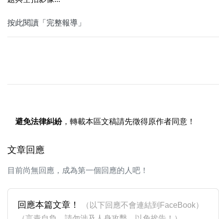
按此閱讀「完整報導」
避免法律糾紛
，轉載本區文稿請先徵得原作者同意！
文章回應
目前尚無回應，成為第一個回應的人吧！
回應本篇文章！
（以下回應不會連結到FaceBook）
（言責自負，請勿涉及人身攻擊，以免挨告！）