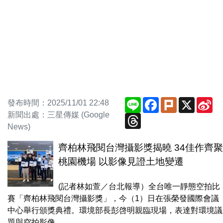
Line
Facebook
Plurk
X
Si
發布時間：2025/11/01 22:48
We
新聞出處：三星傳媒 (Google
Threads
News)
齊柏林飛閱台灣攝影獎揭曉 34佳作齊聚
桃園機場 以影像見證土地變遷
(記者林如萱／台北報導）全台唯一靜態空拍比
賽「齊柏林飛閱台灣攝影獎」，今（1）日在張榮發國際會議
中心舉行頒獎典禮。環境部長彭啓明親臨現場，表達對環境議
題與空拍影像...