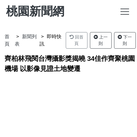
桃園新聞網
首
新聞列
即時快
回首
上一
下一
頁
則
則
頁
表
訊
齊柏林飛閱台灣攝影獎揭曉 34佳作齊聚桃園
機場 以影像見證土地變遷