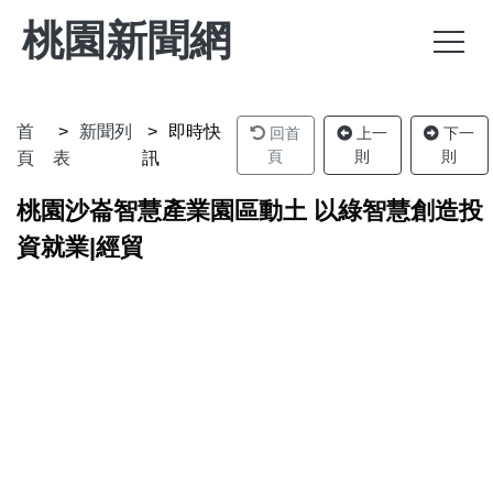
桃園新聞網
首
新聞列
即時快
回首
上一
下一
頁
則
則
頁
表
訊
桃園沙崙智慧產業園區動土 以綠智慧創造投
資就業|經貿