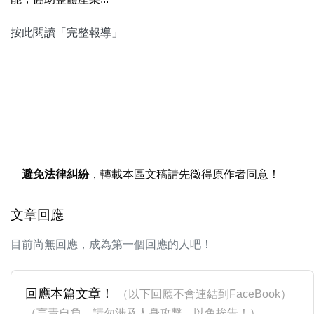
按此閱讀「完整報導」
避免法律糾紛
，轉載本區文稿請先徵得原作者同意！
文章回應
目前尚無回應，成為第一個回應的人吧！
回應本篇文章！
（以下回應不會連結到FaceBook）
（言責自負，請勿涉及人身攻擊，以免挨告！）