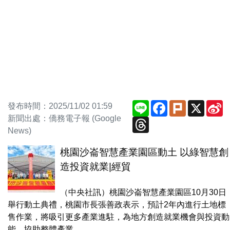
Line
Facebook
Plurk
X
S
發布時間：2025/11/02 01:59
W
新聞出處：僑務電子報 (Google
Threads
News)
桃園沙崙智慧產業園區動土 以綠智慧創
造投資就業|經貿
（中央社訊）桃園沙崙智慧產業園區10月30日
舉行動土典禮，桃園市長張善政表示，預計2年內進行土地標
售作業，將吸引更多產業進駐，為地方創造就業機會與投資動
能，協助整體產業...