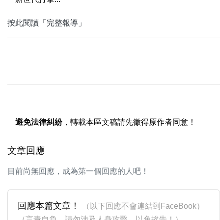
按此閱讀「完整報導」
避免法律糾紛
，轉載本區文稿請先徵得原作者同意！
文章回應
目前尚無回應，成為第一個回應的人吧！
回應本篇文章！
（以下回應不會連結到FaceBook）
（言責自負，請勿涉及人身攻擊，以免挨告！）