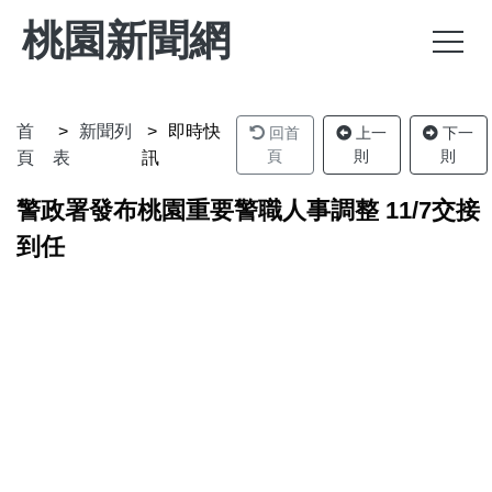
桃園新聞網
首
新聞列
即時快
回首
上一
下一
頁
則
則
頁
表
訊
警政署發布桃園重要警職人事調整 11/7交接
到任