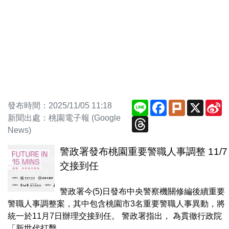
Line
Facebook
Plurk
X
S
發布時間：2025/11/05 11:18
W
新聞出處：桃園電子報 (Google
Threads
News)
警政署發布桃園重要警職人事調整 11/7
交接到任
警政署今(5)日發布中央警察機關修編後續重要
警職人事調整案，其中包含桃園市3名重要警職人事異動，將
統一於11月7日辦理交接到任。 警政署指出， 為貫徹行政院
「新世代打擊...