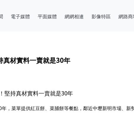
聞
電子媒體
平面媒體
網網相連
影像特區
網路商
持真材實料一賣就是30年
！堅持真材實料一賣就是30年
30年，菜單提供紅豆餅、菜脯餅等餐點，鄰近中壢新明市場、新