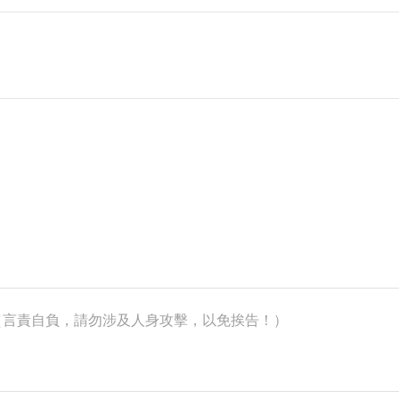
k）（言責自負，請勿涉及人身攻擊，以免挨告！）