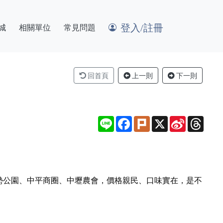
登入/註冊
城
相關單位
常見問題
回首頁
上一則
下一則
Line
Facebook
Plurk
X
Sina
Thre
Weibo
勢公園、中平商圈、中壢農會，價格親民、口味實在，是不