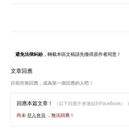
避免法律糾紛
，轉載本區文稿請先徵得原作者同意！
文章回應
目前尚無回應，成為第一個回應的人吧！
回應本篇文章！
（以下回應不會連結到FaceBoo
尚未
登入會員
，無法回應！