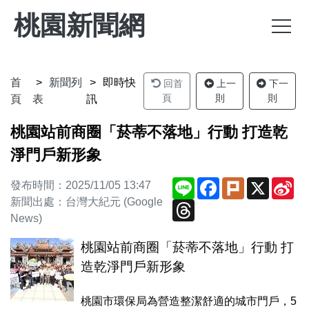
桃園新聞網
首
新聞列
即時快
回首
上一
下一
頁
則
則
頁
表
訊
桃園站前商圈「菸蒂不落地」行動 打造乾
淨門戶新形象
Line
Facebook
Plurk
X
Si
發布時間：2025/11/05 13:47
We
新聞出處：台灣大紀元 (Google
Threads
News)
桃園站前商圈「菸蒂不落地」行動 打
造乾淨門戶新形象
桃園市環保局為營造整潔舒適的城市門戶，5