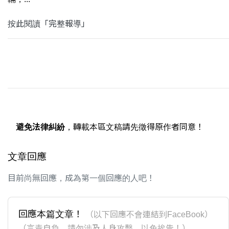
按此閱讀「完整報導」
避免法律糾紛
，轉載本區文稿請先徵得原作者同意！
文章回應
目前尚無回應，成為第一個回應的人吧！
回應本篇文章！
（以下回應不會連結到FaceBook）
（言責自負，請勿涉及人身攻擊，以免挨告！）