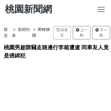
桃園新聞網
首
新聞列
即時快
回首
上一
下一
頁
則
則
頁
表
訊
桃園男趁隙竊走路邊行李箱遭逮 同車友人竟
是通緝犯