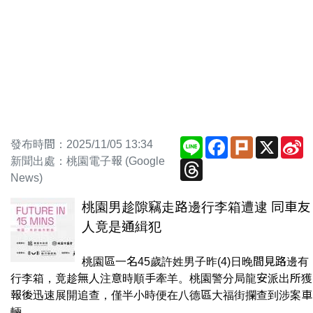
Line
Facebook
Plurk
X
S
發布時間：2025/11/05 13:34
W
新聞出處：桃園電子報 (Google
Threads
News)
桃園男趁隙竊走路邊行李箱遭逮 同車友
人竟是通緝犯
桃園區一名45歲許姓男子昨(4)日晚間見路邊有
行李箱，竟趁無人注意時順手牽羊。桃園警分局龍安派出所獲
報後迅速展開追查，僅半小時便在八德區大福街攔查到涉案車
輛，...