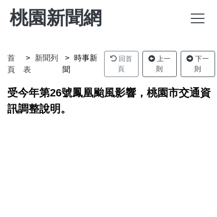
桃園新聞網
首
新聞列
時事新
回首
上一
下一
頁
則
則
頁
表
聞
受今年第26號鳳凰颱風影響，桃園市交通資
訊調整說明。