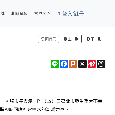
登入/註冊
商城
相關單位
常見問題
回首頁
上一則
下一則
Line
Facebook
Plurk
X
Sina
Thre
Weibo
宴」。張市長表示，昨（19）日臺北市發生重大不幸
團體即時回應社會需求的溫暖力量。