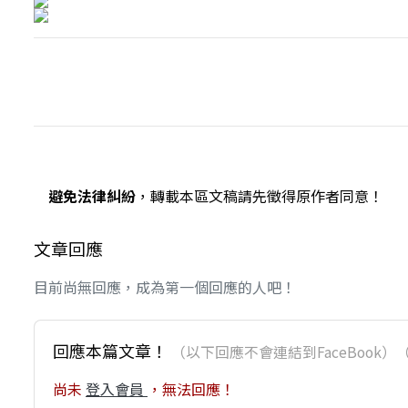
避免法律糾紛
，轉載本區文稿請先徵得原作者同意！
文章回應
目前尚無回應，成為第一個回應的人吧！
回應本篇文章！
（以下回應不會連結到FaceBoo
尚未
登入會員
，無法回應！