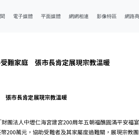
聞
電子媒體
平面媒體
網網相連
影像特區
網路
件受難家庭 張市長肯定展現宗教溫暖
庭 張市長肯定展現宗教溫暖
「財團法人中壢仁海宮建宮200周年五朝福醮圓滿平安福
幣200萬元，協助受難者及其家屬度過難關，展現宗教