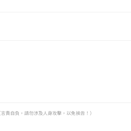
k）（言責自負，請勿涉及人身攻擊，以免挨告！）