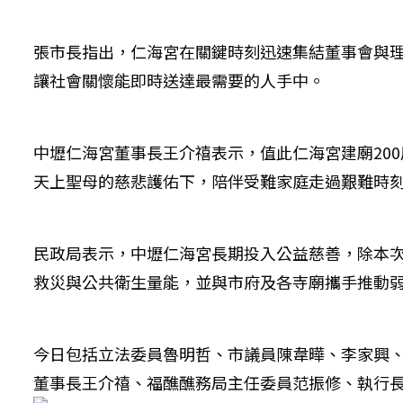
張市長指出，仁海宮在關鍵時刻迅速集結董事會與
讓社會關懷能即時送達最需要的人手中。
中壢仁海宮董事長王介禧表示，值此仁海宮建廟20
天上聖母的慈悲護佑下，陪伴受難家庭走過艱難時
民政局表示，中壢仁海宮長期投入公益慈善，除本
救災與公共衛生量能，並與市府及各寺廟攜手推動
今日包括立法委員魯明哲、市議員陳韋曄、李家興
董事長王介禧、福醮醮務局主任委員范振修、執行