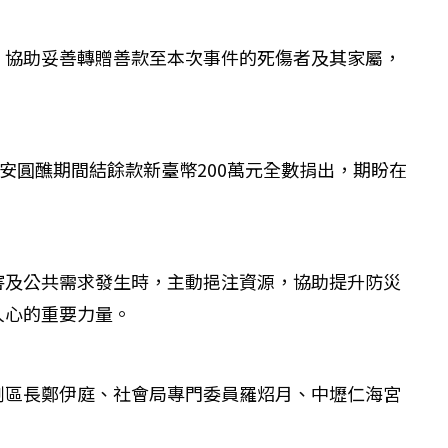
，協助妥善轉贈善款至本次事件的死傷者及其家屬，
安圓醮期間結餘款新臺幣200萬元全數捐出，期盼在
害及公共需求發生時，主動挹注資源，協助提升防災
人心的重要力量。
副區長鄭伊庭、社會局專門委員羅炤月、中壢仁海宮