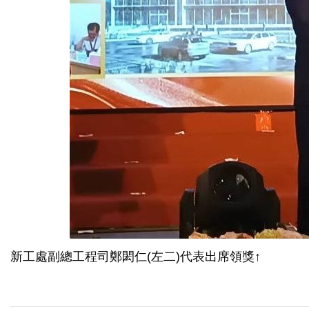
新工處副總工程司鄭閎仁(左二)代表出席領獎↑