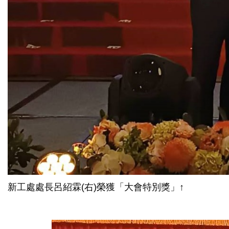
新工處處長呂紹霖(右)榮獲「大會特別獎」↑