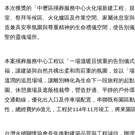
本次獲獎的「中壢區殯葬服務中心火化場新建工程」規
室、祭拜等候區、火化爐區及作業空間、家屬休息室與公
造兼具安寧氛圍與尊重精神的生命禮儀空間，使告別儀
聖的靈魂場所。
本案殯葬服務中心工程以「一場溫暖且慎重的告別儀式
福，讓建築與自然共構出柔和而莊重的氛圍，並以「場
溫潤的追思場域，讓離別轉化為生命下一段旅程的起點
園、休憩廣場及遮蔭植栽帶，營造舒適、平靜的戶外環
交通動線，優化出入口及停車場配置，串聯既有園區動
性，總經費約6億元，工程於114年11月竣工，將來
台灣永續關懷協會長年推動建築品質與工程誠信，辦理