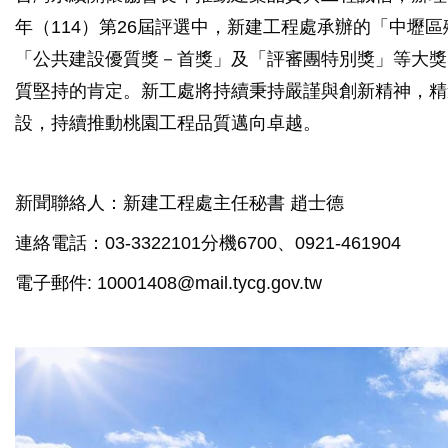
年（114）第26屆評選中，新建工程處承辦的「中壢
「公共建設優質獎－首獎」及「評審團特別獎」等大獎
質堅持的肯定。新工處將持續秉持嚴謹與創新精神，精
設，持續推動桃園工程品質邁向卓越。
新聞聯絡人：新建工程處主任秘書 趙士德
連絡電話：03-3322101分機6700、0921-461904
電子郵件: 10001408@mail.tycg.gov.tw