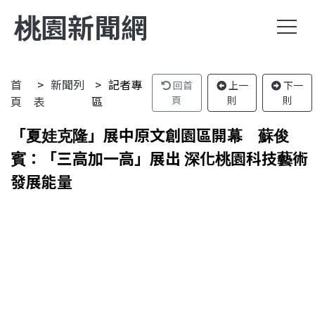
桃園新聞網
首
新聞列
記者專
回首
上一
下一
頁
表
區
頁
則
則
「夏娃克隆」展中原文創園區開幕 蘇俊
賓：「三高加一高」展出 深化桃園科技藝術
發展能量