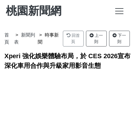
桃園新聞網
首
新聞列
時事新
回首
上一
下一
頁
則
則
頁
表
聞
Xperi 強化娛樂體驗布局，於 CES 2026宣布
深化車用合作與升級家用影音生態