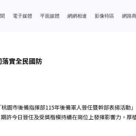
聞
電子媒體
平面媒體
網網相連
影像特區
網路
同落實全民國防
「桃園市後備指揮部115年後備軍人晉任暨幹部表揚活動
，期許今日晉任及受獎楷模持續在崗位上發揮影響力，厚