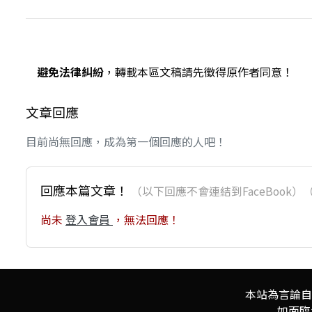
避免法律糾紛
，轉載本區文稿請先徵得原作者同意！
文章回應
目前尚無回應，成為第一個回應的人吧！
回應本篇文章！
（以下回應不會連結到FaceBoo
尚未
登入會員
，無法回應！
本站為言論自
如面臨