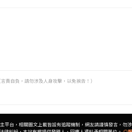
k）（言責自負，請勿涉及人身攻擊，以免挨告！）
主平台，相關圖文上載皆設有追蹤機制，
網友請謹慎發言，勿涉
法律糾紛，本站有權提供發稿人、
回應人資料予相關單位。
◎