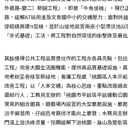
外道路-變二）新闢工程」，即是「牛角坡橋」。現已
路，緩解A7站周邊及文青國中小的交通壓力；面對跨
撐結構興建π型橋，並於山坡地設置兩座小型滯洪池以
「井式基礎」工法，將工程對自然環境的衝擊降至最低
其餘獲得公共工程品質獎佳作的工程亦各具亮點，包括
工程」完善大園生活圈機能，提供高品質基礎設施，其
地老樹妥善移至新綠地；養護工程處「桃園區人本示範
改善工程」以「人本交通」為核心思維，重點改造過去
還給行人；工務局主辦的「桃園市平鎮區平鎮運動公園
常見的組合遊具，遊戲場內設置的大型攀爬設施、攀爬
須手腳並用、仔細思考路徑才能向上攀登；水務局主辦
門溪上游洪峰流量，預期緩解下游桃園、龜山及鶯歌區