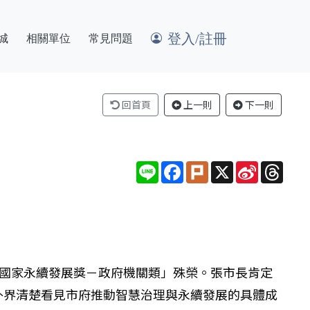
登入/註冊
城
相關單位
常見問題
回首頁
上一則
下一則
Line
Facebook
Plurk
X
Sina
Thre
Weibo
年國家永續發展獎－政府機關類」殊榮。張市長肯定
外界清楚看見市府推動智慧治理與永續發展的具體成