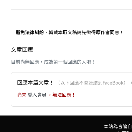
避免法律糾紛
，轉載本區文稿請先徵得原作者同意！
文章回應
目前尚無回應，成為第一個回應的人吧！
回應本篇文章！
（以下回應不會連結到FaceBoo
尚未
登入會員
，無法回應！
本站為言論自