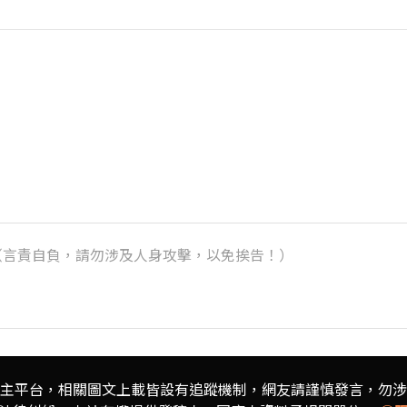
k）（言責自負，請勿涉及人身攻擊，以免挨告！）
主平台，相關圖文上載皆設有追蹤機制，
網友請謹慎發言，勿涉