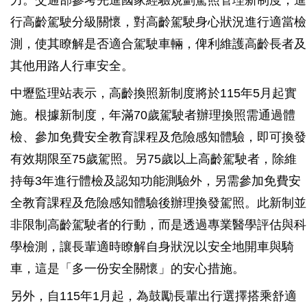
力。交通部參考先進國家經驗規劃駕照管理新制度，進
行高齡駕駛分級關懷，對高齡駕駛身心狀況進行適當檢
測，使其瞭解是否適合駕駛車輛，俾利維護高齡長者及
其他用路人行車安全。
中壢監理站表示，高齡換照新制度將於115年5月起實
施。根據新制度，年滿70歲駕駛者辦理換照需通過體
檢、參加免費安全教育課程及危險感知體驗，即可換發
有效期限至75歲駕照。另75歲以上高齡駕駛者，除維
持每3年進行體檢及認知功能測驗外，另需參加免費安
全教育課程及危險感知體驗後辦理換發駕照。此新制並
非限制高齡駕駛者的行動，而是透過專業醫學評估與科
學檢測，讓長輩適時瞭解自身狀況以安全地開車與騎
車，這是「多一份安全關懷」的安心措施。
另外，自115年1月起，為鼓勵長輩出行選擇搭乘舒適