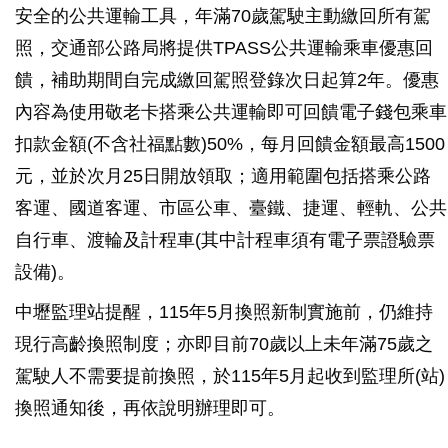
安全的公共運輸工具，年滿70歲駕駛主動繳回所有駕
照，交通部公路局將提供TPASS公共運輸乘車優惠回
饋，補助期間自完成繳回駕照登錄次日起算2年。優惠
內容為使用敬老卡搭乘公共運輸即可回饋電子錢包乘車
扣款金額(不含社福點數)50%，每月回饋金額最高1500
元，並於次月25日開放領取；適用範圍包括搭乘公路
客運、國道客運、市區公車、臺鐵、捷運、輕軌、公共
自行車、渡輪及計程車(其中計程車須有電子票證驗票
設備)。
中壢監理站提醒，115年5月換照新制實施前，仍維持
現行高齡換照制度；亦即目前70歲以上未年滿75歲之
駕駛人不需要提前換照，於115年5月起收到監理所(站)
換照通知後，再依說明辦理即可。