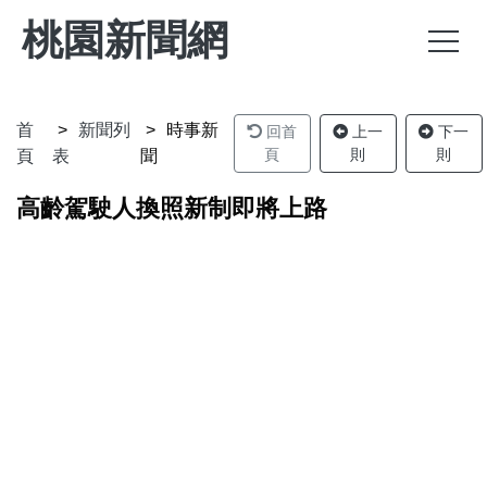
桃園新聞網
首
新聞列
時事新
回首
上一
下一
頁
則
則
頁
表
聞
高齡駕駛人換照新制即將上路