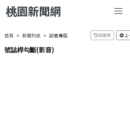
桃園新聞網
首頁
新聞列表
記者專區
回首頁
上
號誌桿勾斷(影音)