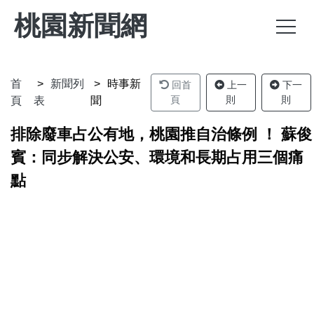
桃園新聞網
首
新聞列
時事新
回首
上一
下一
頁
則
則
頁
表
聞
排除廢車占公有地，桃園推自治條例 ！ 蘇俊
賓：同步解決公安、環境和長期占用三個痛
點