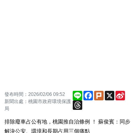
Line
Facebook
Plurk
X
Sin
發布時間：2026/02/06 09:52
We
新聞出處：桃園市政府環境保護
Threads
局
排除廢車占公有地，桃園推自治條例 ！ 蘇俊賓：同步
解決公安、環境和長期占用三個痛點