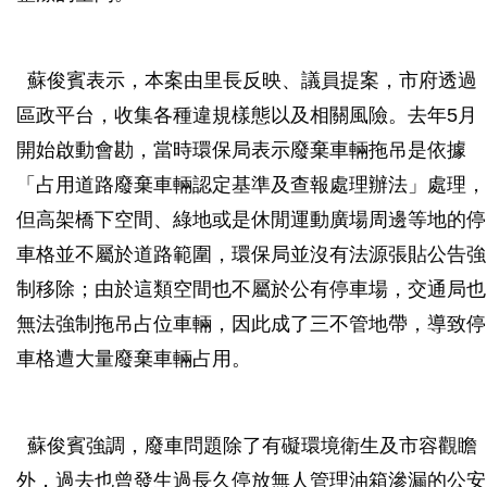
蘇俊賓表示，本案由里長反映、議員提案，市府透過
區政平台，收集各種違規樣態以及相關風險。去年5月
開始啟動會勘，當時環保局表示廢棄車輛拖吊是依據
「占用道路廢棄車輛認定基準及查報處理辦法」處理，
但高架橋下空間、綠地或是休閒運動廣場周邊等地的停
車格並不屬於道路範圍，環保局並沒有法源張貼公告強
制移除；由於這類空間也不屬於公有停車場，交通局也
無法強制拖吊占位車輛，因此成了三不管地帶，導致停
車格遭大量廢棄車輛占用。
蘇俊賓強調，廢車問題除了有礙環境衛生及市容觀瞻
外，過去也曾發生過長久停放無人管理油箱滲漏的公安