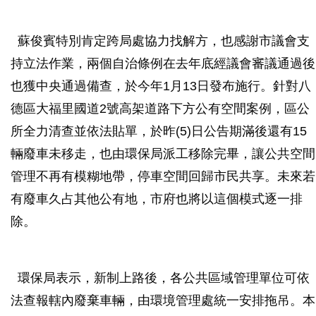
蘇俊賓特別肯定跨局處協力找解方，也感謝市議會支
持立法作業，兩個自治條例在去年底經議會審議通過後
也獲中央通過備查，於今年1月13日發布施行。針對八
德區大福里國道2號高架道路下方公有空間案例，區公
所全力清查並依法貼單，於昨(5)日公告期滿後還有15
輛廢車未移走，也由環保局派工移除完畢，讓公共空間
管理不再有模糊地帶，停車空間回歸市民共享。未來若
有廢車久占其他公有地，市府也將以這個模式逐一排
除。
環保局表示，新制上路後，各公共區域管理單位可依
法查報轄內廢棄車輛，由環境管理處統一安排拖吊。本