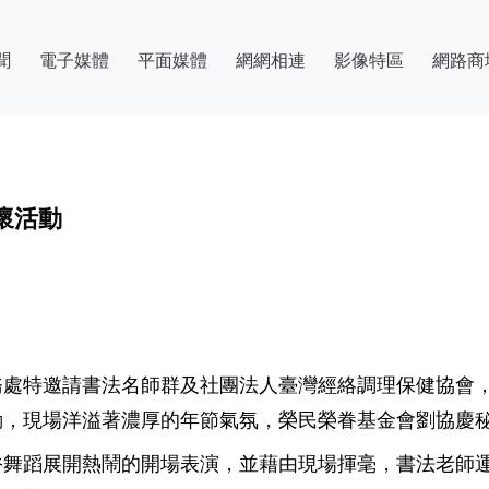
聞
電子媒體
平面媒體
網網相連
影像特區
網路商
懷活動
處特邀請書法名師群及社團法人臺灣經絡調理保健協會，
動，現場洋溢著濃厚的年節氣氛，榮民榮眷基金會劉協慶
俗舞蹈展開熱鬧的開場表演，並藉由現場揮毫，書法老師