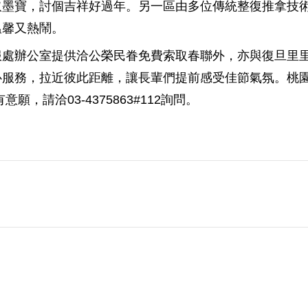
取墨寶，討個吉祥好過年。另一區由多位傳統整復推拿技
溫馨又熱鬧。
服處辦公室提供洽公榮民眷免費索取春聯外，亦與復旦里
心服務，拉近彼此距離，讓長輩們提前感受佳節氣氛。桃
請洽03-4375863#112詢問。