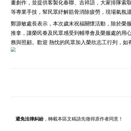
畫創作，並提供客製化春聯、吉祥語，大家排隊索
等專業手技，幫民眾紓解筋骨消除疲勞，現場氣氛
鄭源敏處長表示，本次歲末祝福關懷活動，除於榮
推拿，讓榮民眷及民眾感受到輔導會及榮服處的用
務與照顧。歡迎 熱忱的民眾加入榮欣志工行列，如有意願，
避免法律糾紛
，轉載本區文稿請先徵得原作者同意！