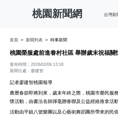
桃園新聞網
台灣新
首頁
新聞列表
時事新聞
桃園榮服處前進眷村社區 舉辦歲末祝福關
發布時間：2026/02/06 13:18
新聞出處：廖建智
記者廖建智桃園報導
農曆春節即將到來，歲末年終之際，桃園市榮民服務
懷活動，由書法名師揮毫贈春聯及公益經絡推拿活
活動由平鎮八號樂團以及心藝術舞蹈團所帶來的民