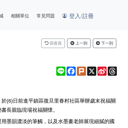
登入/註冊
城
相關單位
常見問題
回首頁
上一則
下一則
Line
Facebook
Plurk
X
Sina
Thre
Weibo
於(6)日前進平鎮區復旦里眷村社區舉辦歲末祝福關
秘書長親臨現場祝福關懷。
運用墨韻濃淡的筆觸，以及水墨畫老師展現細膩的國