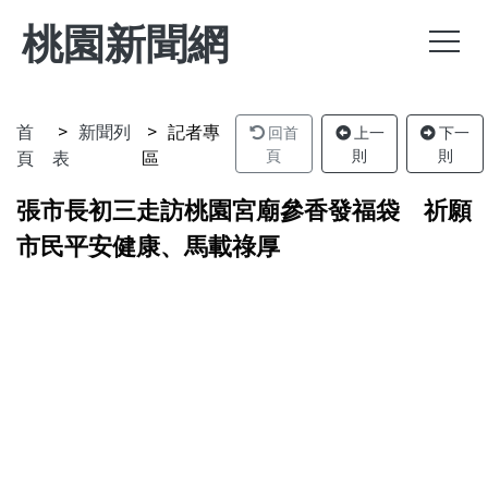
桃園新聞網
首
新聞列
記者專
回首
上一
下一
頁
表
區
頁
則
則
張市長初三走訪桃園宮廟參香發福袋 祈願
市民平安健康、馬載祿厚