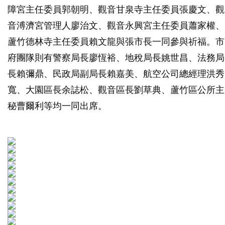
障宮主任委員郭朝明、觀音甘泉寺主任委員張慶文、觀
音溥濟宮管理人廖治文、觀音永興宮主任委員蕭家權、
蘆竹德林寺主任委員賴文龍與張市長一同參與祈福。市
府團隊則有警察局長廖恆裕、地稅局長姚世昌、法務局
長賴彌鼎、民政局副局長賴嘉美、航空公司總經理洪秀
寬、大園區長余誌松、觀音區長劉草典、蘆竹區公所主
秘曹爾利等均一同出席。