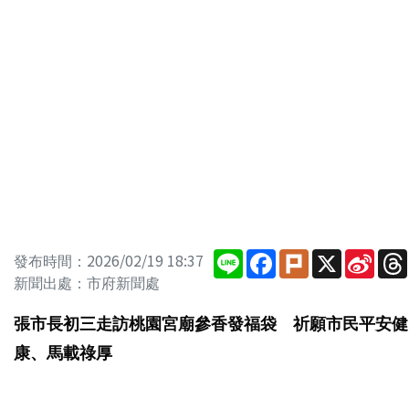
Line
Facebook
Plurk
X
Sina
發布時間：2026/02/19 18:37
Wei
新聞出處：市府新聞處
張市長初三走訪桃園宮廟參香發福袋 祈願市民平安健
康、馬載祿厚