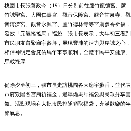
桃園市長張善政今（19）日分別前往蘆竹龍德宮、蘆
竹誠聖宮、大園仁壽宮、觀音保障宮、觀音甘泉寺、觀
音溥濟宮、觀音永興宮、蘆竹德林寺等宮廟參香祈福，
發放「元氣搖搖馬」福袋。張市長表示，大年初三看到
市民朋友齊聚廟宇參拜，展現豐沛的活力與虔誠之心，
相信神明定會庇佑馬年事事順利，全體市民平安健康、
馬載祿厚。
從除夕至初三，張市長走訪桃園各大廟宇參香，並代表
市府致贈各宮廟祈福金，還準備馬年福袋與民眾分享喜
氣。活動現場有大批市民排隊領取福袋，充滿歡樂的年
節氣息。