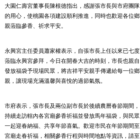
大園仁壽宮董事長陳根德指出，感謝張市長與市府團隊
的用心，使桃園各項建設順利推進，同時也歡迎各位鄉
親蒞臨參香、祈求平安。
永興宮主任委員蕭家權表示，自張市長上任以來已七度
蒞臨永興宮參拜，今日在開春大吉的時刻，市長也親自
發放福袋予現場民眾，將吉祥平安親手傳遞給每一位鄉
親，讓現場充滿溫馨與喜悅的過節氣氛。
市府表示，張市長及兩位副市長於後續農曆春節期間，
持續走訪轄內各宮廟參香祈福並發放馬年福袋，與民眾
一起迎春納福、共享年節喜氣。歡迎市民在年節期間至
宮廟走春祈福，相關參香行程與時間地點等資訊，請至