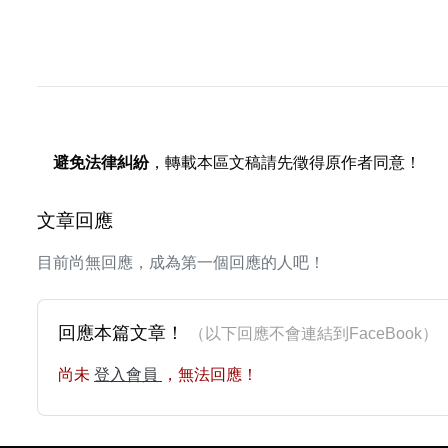
避免法律糾紛
，轉載本區文稿請先徵得原作者同意！
文章回應
目前尚無回應，成為第一個回應的人吧！
回應本篇文章！
（以下回應不會連結到FaceBoo
尚未
登入會員
，無法回應！