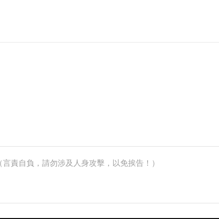
k）（言責自負，請勿涉及人身攻擊，以免挨告！）