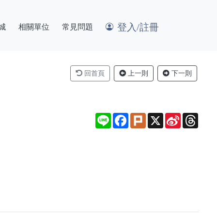
登入/註冊
城
相關單位
常見問題
回首頁
上一則
下一則
Line
Facebook
Plurk
X
Sina
Thre
Weibo