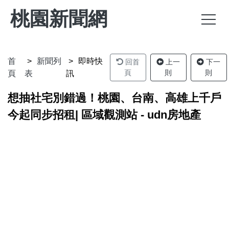
桃園新聞網
首
新聞列
即時快
回首
上一
下一
頁
則
則
頁
表
訊
想抽社宅別錯過！桃園、台南、高雄上千戶
今起同步招租| 區域觀測站 - udn房地產