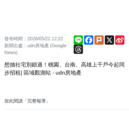
Line
Facebook
Plurk
X
S
發布時間：2026/05/22 12:22
W
新聞出處：udn房地產 (Google
Threads
News)
想抽社宅別錯過！桃園、台南、高雄上千戶今起同
步招租| 區域觀測站 - udn房地產
按此閱讀「完整報導」