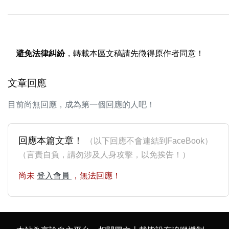
避免法律糾紛
，轉載本區文稿請先徵得原作者同意！
文章回應
目前尚無回應，成為第一個回應的人吧！
回應本篇文章！
（以下回應不會連結到FaceBook）
（言責自負，請勿涉及人身攻擊，以免挨告！）
尚未
登入會員
，無法回應！