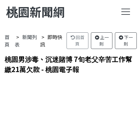
桃園新聞網
首
新聞列
即時快
回首
上一
下一
頁
表
訊
頁
則
則
桃園男涉毒、沉迷賭博 7旬老父辛苦工作幫
繳21萬欠款 - 桃園電子報