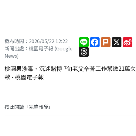
Line
Facebook
Plurk
X
S
發布時間：2026/05/22 12:22
W
新聞出處：桃園電子報 (Google
Threads
News)
桃園男涉毒、沉迷賭博 7旬老父辛苦工作幫繳21萬欠
款 - 桃園電子報
按此閱讀「完整報導」