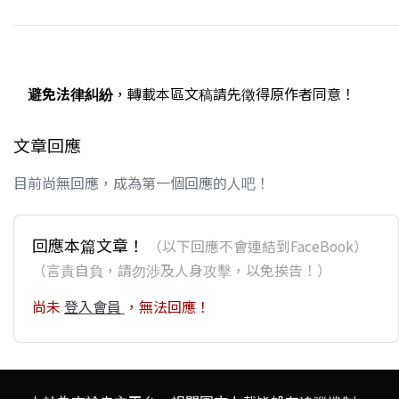
避免法律糾紛
，轉載本區文稿請先徵得原作者同意！
文章回應
目前尚無回應，成為第一個回應的人吧！
回應本篇文章！
（以下回應不會連結到FaceBook）
（言責自負，請勿涉及人身攻擊，以免挨告！）
尚未
登入會員
，無法回應！