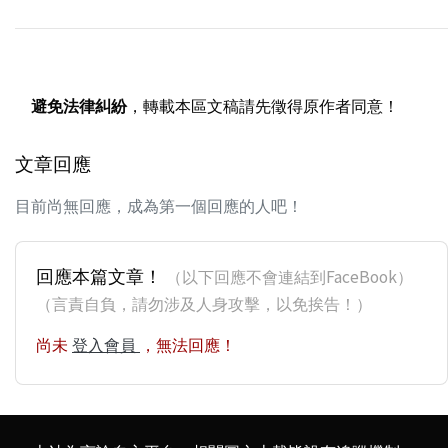
避免法律糾紛
，轉載本區文稿請先徵得原作者同意！
文章回應
目前尚無回應，成為第一個回應的人吧！
回應本篇文章！
（以下回應不會連結到FaceBook）
（言責自負，請勿涉及人身攻擊，以免挨告！）
尚未
登入會員
，無法回應！