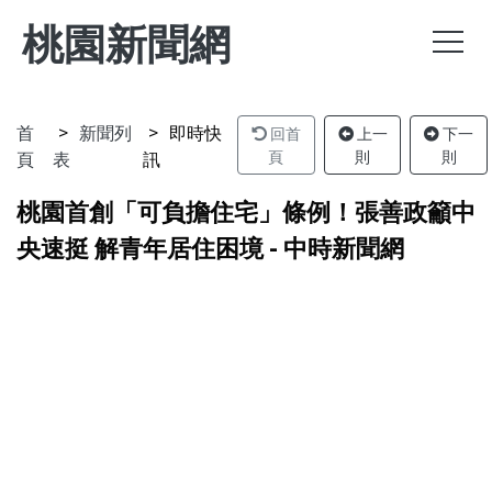
桃園新聞網
首
新聞列
即時快
回首
上一
下一
頁
表
訊
頁
則
則
桃園首創「可負擔住宅」條例！張善政籲中
央速挺 解青年居住困境 - 中時新聞網