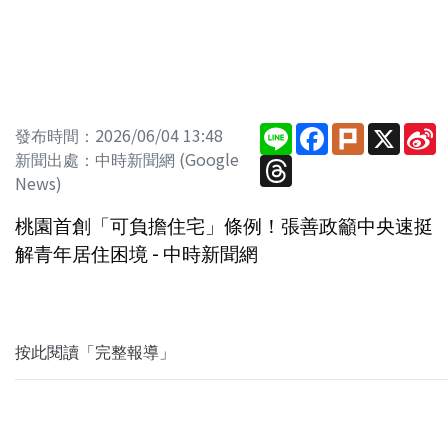
Line
Facebook
Plurk
X
S
發布時間：2026/06/04 13:48
W
新聞出處：中時新聞網 (Google
Threads
News)
桃園首創「可負擔住宅」條例！張善政籲中央速挺
解青年居住困境 - 中時新聞網
按此閱讀「完整報導」