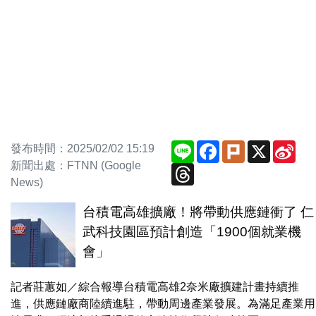
Line
Facebook
Plurk
X
Sin
發布時間：2025/02/02 15:19
Wei
新聞出處：FTNN (Google
Threads
News)
台積電高雄擴廠！將帶動供應鏈衝了 仁
武科技園區預計創造「1900個就業機
會」
記者莊蕙如／綜合報導台積電高雄2奈米廠擴建計畫持續推
進，供應鏈廠商陸續進駐，帶動周邊產業發展。為滿足產業用