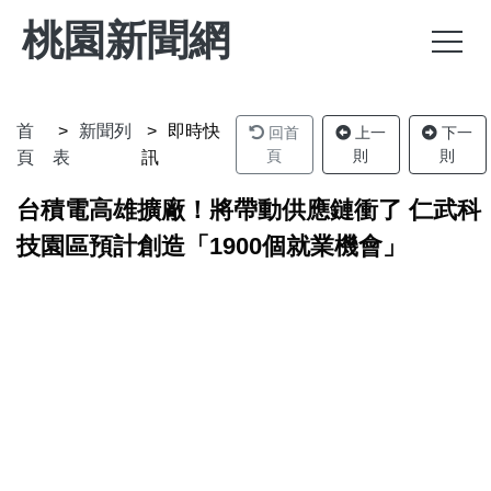
桃園新聞網
首
新聞列
即時快
回首
上一
下一
頁
則
則
頁
表
訊
台積電高雄擴廠！將帶動供應鏈衝了 仁武科
技園區預計創造「1900個就業機會」