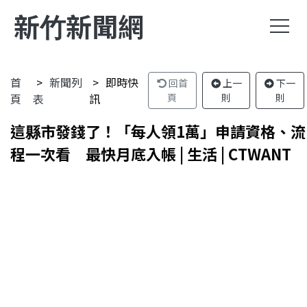
新竹新聞網
首
新聞列
即時快
回首
上一
下一
頁
表
訊
頁
則
則
這縣市發錢了！「每人領1萬」申請資格、流
程一次看 最快月底入帳 | 生活 | CTWANT