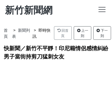
新竹新聞網
首
新聞列
即時快
回首
上一
下一
頁
表
訊
頁
則
則
快新聞／新竹不平靜！印尼籍情侶感情糾紛
男子當街持剪刀猛刺女友