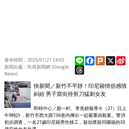
Line
Facebook
Plurk
X
S
發布時間：2025/07/27 14:03
W
新聞出處：民視新聞網 (Google
Threads
News)
快新聞／新竹不平靜！印尼籍情侶感情
糾紛 男子當街持剪刀猛刺女友
即時中心／顏一軒、李美妍報導今（27）日上
午9時許，新竹市西大路736巷內傳出一起嚴重凶殺案。警消
初步調查，一名27歲印尼籍男性移工，疑似懷疑同國籍的30
歲莉姓女友外遇，...