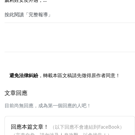
按此閱讀「完整報導」
避免法律糾紛
，轉載本區文稿請先徵得原作者同意！
文章回應
目前尚無回應，成為第一個回應的人吧！
回應本篇文章！
（以下回應不會連結到FaceBook）
（言責自負，請勿涉及人身攻擊，以免挨告！）