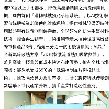
理30種以上手術器械，降低高感染風險之清洗作業負
擔。國內首創「迴轉機械預兆診斷系統」，以AI技術學
習傳統機械業老師傅的維修經驗，提供機械設備即時健
康狀態與有效預測剩餘壽命。全球領先的仿生生醫材料
技術「複合再生韌帶」，術後韌帶最大拉伸強度高出國
際市售產品3倍，縮短三分之一的術後復原期；AI晶片
全新氣冷散熱方案「3D鋁製微流道熱虹吸散熱器」，
兼具高效、輕量與低成本快速布建優勢，搶占全球市場
商機；能夠承受-269°C的「低溫控制晶片與模組技
術」，搶攻高效算力應用市場。工研院將持續以跨域創
新驅動下世代產業升級，攜手產業打造韌性臺灣。