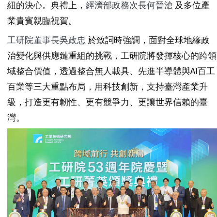
紐的決心。典禮上，
經濟部政務次長何晉滄
及多位產
業貴賓親臨祝賀。
工研院董事長吳政忠
於致詞時強調，面對全球地緣政
治變化與供應鏈重組的挑戰，工研院將發揮核心的跨領
域整合價值，透過整合無人載具、先進半導體與AI百工
百業等三大重點布局，用科技創新，支持臺灣產業升
級，打造更有韌性、更有競爭力、更讓世界信賴的臺
灣。