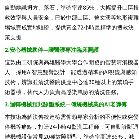
自動辨識坍方、落石，準確率達85%，大幅提升山區搜
救效率與人員安全，已於中部山區、曾文溪等地形複雜
場域完成實地驗證，提供黃金72小時最精準的搜救決
策支援。
2.安心器械夥伴—讓醫護專注臨床照護
這款由工研院與高雄醫學大學合作開發的智慧清消機器
人，採用AI智慧雙臂設計，能透過精準的AI視覺與感知
技術，辨識並清洗醫院供應中心達30種以上的繁瑣手
術器械，替代人力負責高感染風險的清洗任務。
3.迴轉機械預兆診斷系統—傳統機械業的AI老師傅
本技術為解決傳統巡檢需仰賴專家分析的不便性或突發
停機等痛點，打造24小時AI監測工程師，可自動診斷迴
轉機械設備常見20種故障類型，準確率高達85%，減