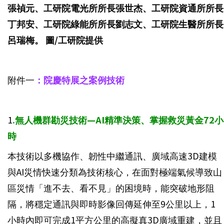
張禎元、工研院電光所所長張世杰、工研院資通所所長
丁邦安、工研院綠能所所長劉志文、工研院生醫所所長
呂瑞梅。 圖/工研院提供
附件一
：院慶特展之案例技術
1
.無人機群勘災技術—AI精準決策、掌握救災黃金72小
時
本技術以多機協作、韌性中繼通訊、廣域高速3D建模
與AI災情快速分類為技術核心，在面對極端氣候導致山
區災情「進不去、看不見」的困境時，能突破地形阻
隔，將穩定通訊與即時影像回傳延伸至9公里以上，1
小時內即可完成1平方公里的高擬真3D廣域重建，並且