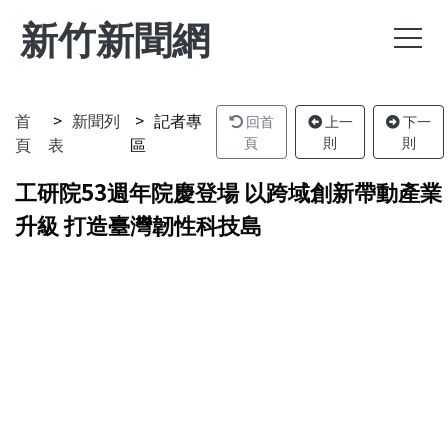
新竹新聞網
首
新聞列
記者專
回首
上一
下一
頁
表
區
頁
則
則
工研院53週年院慶登場 以跨域創新帶動產業
升級 打造臺灣韌性科技島