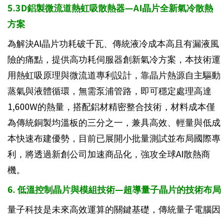
5.3D鋁製微流道熱虹吸散熱器—AI晶片全新氣冷散熱
方案
為解決AI晶片功耗破千瓦、傳統液冷成本高且有漏液風
險的痛點，提供高功耗伺服器創新氣冷方案，本技術運
用熱虹吸原理與微流道專利設計，靠晶片熱源自主驅動
蒸氣與液體循環，無需泵浦管路，即可穩定處理高達
1,600W的熱量，搭配鋁材精密整合技術，材料成本僅
為傳統銅製均溫板的三分之一，兼具高效、輕量與低成
本快速布建優勢，目前已展開小批量測試並布局國際專
利，將透過新創公司加速商品化，強攻全球AI散熱商
機。
6. 低溫控制晶片與模組技術—超導量子晶片的技術布局
量子科技是未來高效運算的關鍵基礎，傳統量子電腦因