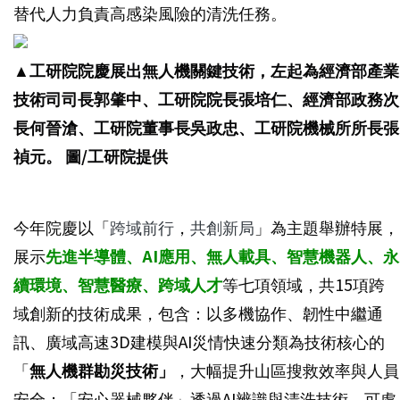
替代人力負責高感染風險的清洗任務。
▲
工研院院慶展出無人機關鍵技術，左起為經濟部產業
技術司司長郭肇中、工研院院長張培仁、經濟部政務次
長何晉滄、工研院董事長吳政忠、工研院機械所所長張
禎元。 圖/工研院提供
今年院慶以「
跨域前行
，
共創新局
」為主題舉辦特展，
展示
先進半導體、AI應用、無人載具、智慧機器人、永
續環境、智慧醫療、跨域人才
等七項領域，共15項跨
域創新的技術成果，包含：以多機協作、韌性中繼通
訊、廣域高速3D建模與AI災情快速分類為技術核心的
「
無人機群勘災技術」
，大幅提升山區搜救效率與人員
安全；「安心器械夥伴」透過AI辨識與清洗技術，可處