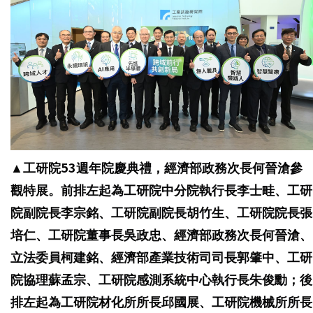
▲
工研院53週年院慶典禮，經濟部政務次長何晉滄參
觀特展。前排左起為工研院中分院執行長李士畦、工研
院副院長李宗銘、工研院副院長胡竹生、工研院院長張
培仁、工研院董事長吳政忠、經濟部政務次長何晉滄、
立法委員柯建銘、經濟部產業技術司司長郭肇中、工研
院協理蘇孟宗、工研院感測系統中心執行長朱俊勳；後
排左起為工研院材化所所長邱國展、工研院機械所所長