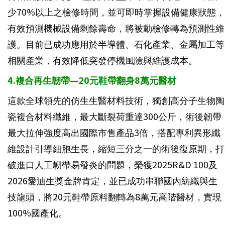
少70%以上之檢修時間，並可即時掌握設備健康狀態，
有效預測機械設備剩餘壽命，將被動檢修轉為預測性維
護。目前已成功應用於半導體、石化產業、金屬加工等
相關產業，有效降低突發停機風險與維護成本。
4.複合再生韌帶—20元鞋帶翻身8萬元醫材
這款全球領先的仿生生醫材料技術，獨創高分子生物陶
瓷複合材料纖維，最大斷裂荷重達300公斤，術後韌帶
最大拉伸強度高出國際市售產品3倍，搭配專利異形纖
維設計引導細胞生長，縮短三分之一的術後復原期，打
破進口人工韌帶易發炎的問題，榮獲2025R&D 100及
2026愛迪生獎金牌肯定，並已成功串聯國內紡織與生
技龍頭，將20元鞋帶原料翻轉為8萬元高階醫材，實現
100%國產化。