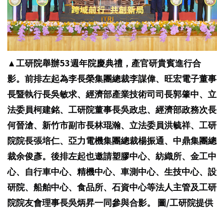
▲
工研院舉辦53週年院慶典禮，產官研貴賓進行合
影。前排左起為李長榮集團總裁李謀偉、旺宏電子董事
長暨執行長吳敏求、經濟部產業技術司司長郭肇中、立
法委員柯建銘、工研院董事長吳政忠、經濟部政務次長
何晉滄、新竹市副市長林琨瀚、立法委員洪毓祥、工研
院院長張培仁、亞力電機集團總裁楊振通、中鼎集團總
裁余俊彥。後排左起也邀請塑膠中心、紡織所、金工中
心、自行車中心、精機中心、車測中心、生技中心、設
研院、船舶中心、食品所、石資中心等法人主管及工研
院院友會理事長吳炳昇一同參與合影。 圖/工研院提供