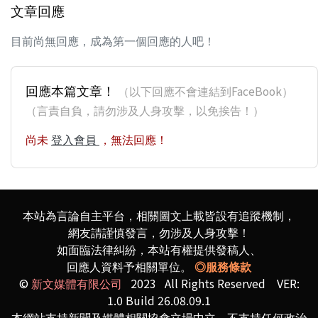
文章回應
目前尚無回應，成為第一個回應的人吧！
回應本篇文章！
（以下回應不會連結到FaceBook）
（言責自負，請勿涉及人身攻擊，以免挨告！）
尚未
登入會員
，無法回應！
本站為言論自主平台，相關圖文上載皆設有追蹤機制，
網友請謹慎發言，勿涉及人身攻擊！
如面臨法律糾紛，本站有權提供發稿人、
回應人資料予相關單位。
◎服務條款
©
新文媒體有限公司
2023 All Rights Reserved VER:
1.0 Build 26.08.09.1
本網站支持新聞及媒體相關協會立場中立，不支持任何政治