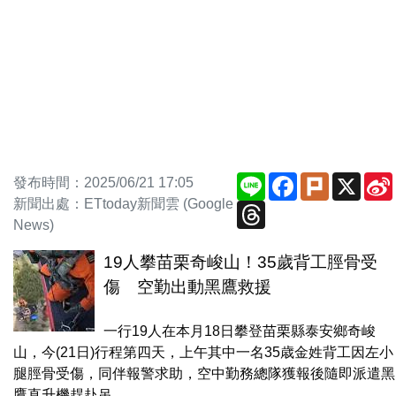
Line
Facebook
Plurk
X
發布時間：2025/06/21 17:05
新聞出處：ETtoday新聞雲 (Google
Threads
News)
19人攀苗栗奇峻山！35歲背工脛骨受
傷 空勤出動黑鷹救援
一行19人在本月18日攀登苗栗縣泰安鄉奇峻
山，今(21日)行程第四天，上午其中一名35歳金姓背工因左小
腿脛骨受傷，同伴報警求助，空中勤務總隊獲報後隨即派遣黑
鷹直升機趕赴吊...