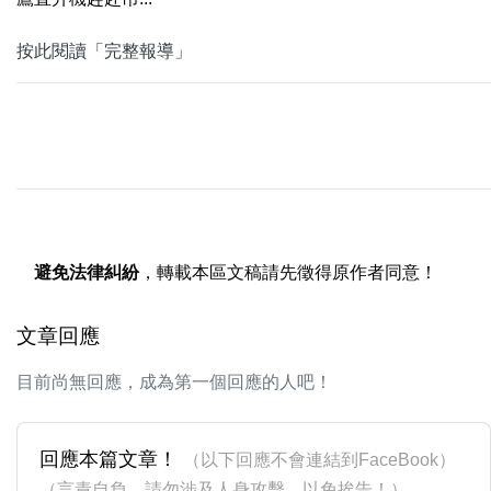
按此閱讀「完整報導」
避免法律糾紛
，轉載本區文稿請先徵得原作者同意！
文章回應
目前尚無回應，成為第一個回應的人吧！
回應本篇文章！
（以下回應不會連結到FaceBook）
（言責自負，請勿涉及人身攻擊，以免挨告！）