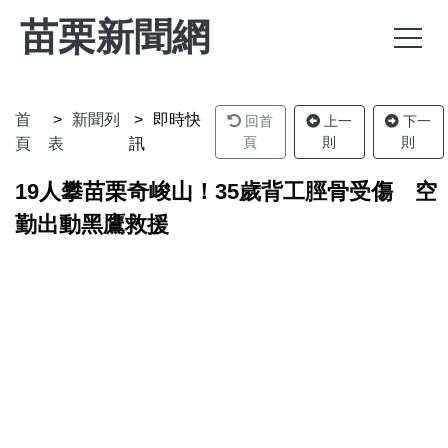
苗栗新聞網
首
新聞列
即時快
回首
上一
下一
頁
則
則
頁
表
訊
19人攀苗栗奇峻山！35歲背工脛骨受傷 空
勤出動黑鷹救援