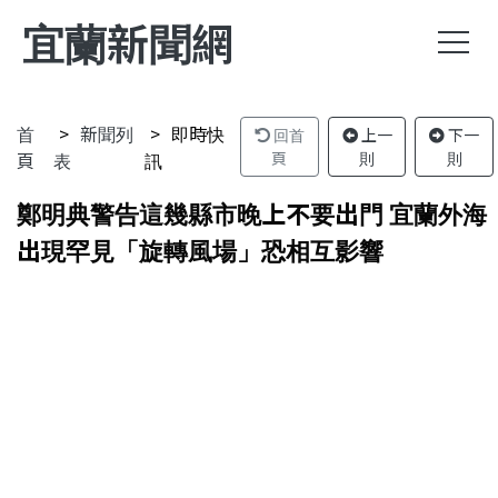
宜蘭新聞網
首
新聞列
即時快
回首
上一
下一
頁
表
訊
頁
則
則
鄭明典警告這幾縣市晚上不要出門 宜蘭外海
出現罕見「旋轉風場」恐相互影響