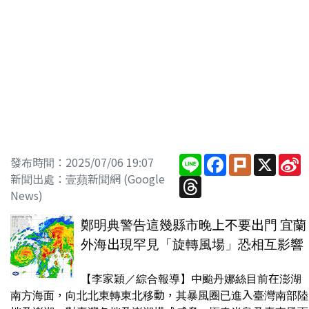
Line
Facebook
Plurk
X
S
發布時間：2025/07/06 19:07
W
新聞出處：壹蘋新聞網 (Google
Threads
News)
鄭明典警告這幾縣市晚上不要出門 宜蘭
外海出現罕見「旋轉風場」恐相互影響
【李家穎／綜合報導】中颱丹娜絲目前在澎湖
南方海面，向北北東轉東北移動，其暴風圈已進入臺灣南部陸