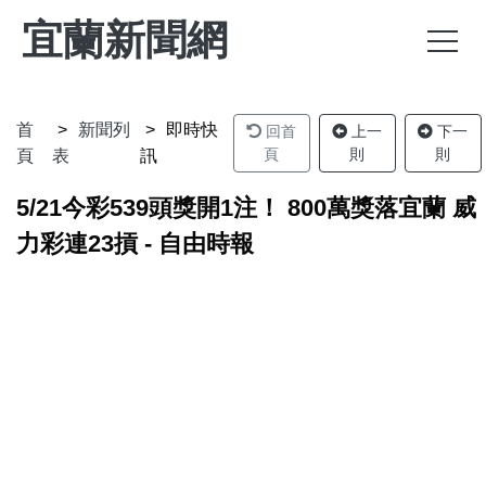
宜蘭新聞網
首
新聞列
即時快
回首
上一
下一
頁
則
則
頁
表
訊
5/21今彩539頭獎開1注！ 800萬獎落宜蘭 威
力彩連23摃 - 自由時報