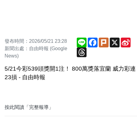
Line
Facebook
Plurk
X
Si
發布時間：2026/05/21 23:28
We
新聞出處：自由時報 (Google
Threads
News)
5/21今彩539頭獎開1注！ 800萬獎落宜蘭 威力彩連
23摃 - 自由時報
按此閱讀「完整報導」