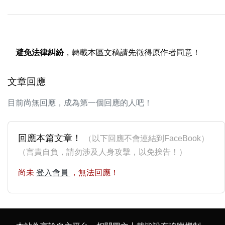
避免法律糾紛
，轉載本區文稿請先徵得原作者同意！
文章回應
目前尚無回應，成為第一個回應的人吧！
回應本篇文章！
（以下回應不會連結到FaceBook）
（言責自負，請勿涉及人身攻擊，以免挨告！）
尚未
登入會員
，無法回應！