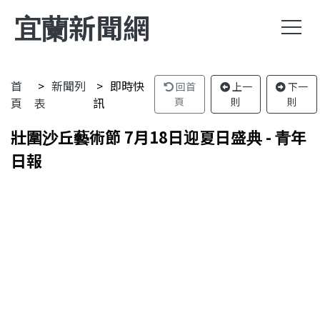
宜蘭新聞網
首
新聞列
即時快
回首
上一
下一
頁
表
訊
頁
則
則
壯圍沙丘藝術節 7月18日迎夏日盛典 - 青年
日報