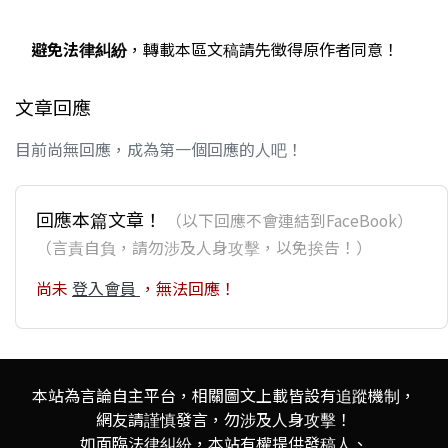
避免法律糾紛
，轉載本區文稿請先徵得原作者同意！
文章回應
目前尚無回應，成為第一個回應的人吧！
回應本篇文章！
（以下回應不會連結到FaceBook）
（言責自負，請勿涉及人身攻擊，以免挨告！）
尚未
登入會員
，無法回應！
本站為言論自主平台，相關圖文上載皆設有追蹤機制，
網友請謹慎發言，勿涉及人身攻擊！
如面臨法律糾紛，本站有權提供發稿人、