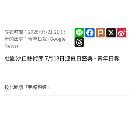
Line
Facebook
Plurk
X
Si
發布時間：2026/05/21 21:15
W
新聞出處：青年日報 (Google
Threads
News)
壯圍沙丘藝術節 7月18日迎夏日盛典 - 青年日報
按此閱讀「完整報導」