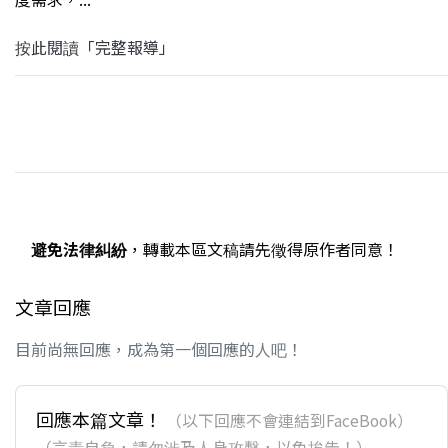
按此閱讀「完整報導」
避免法律糾紛
，轉載本區文稿請先徵得原作者同意！
文章回應
目前尚無回應，成為第一個回應的人吧！
回應本篇文章！
（以下回應不會連結到FaceBook）
（言責自負，請勿涉及人身攻擊，以免挨告！）