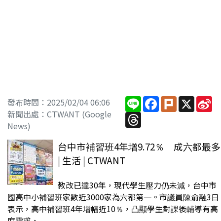
Line
Facebook
Plurk
X
Si
發布時間：2025/02/04 06:06
W
新聞出處：CTWANT (Google
Threads
News)
台中市補習班4年增9.72％ 成六都最多
| 生活 | CTWANT
教改已達30年，現代學生壓力仍未減，台中市
國高中小補習班家數近3000家為六都第一。市議員陳俞融3日
表示，高中補習班4年增幅近10％，凸顯學生對課後輔導有高
度需求，...