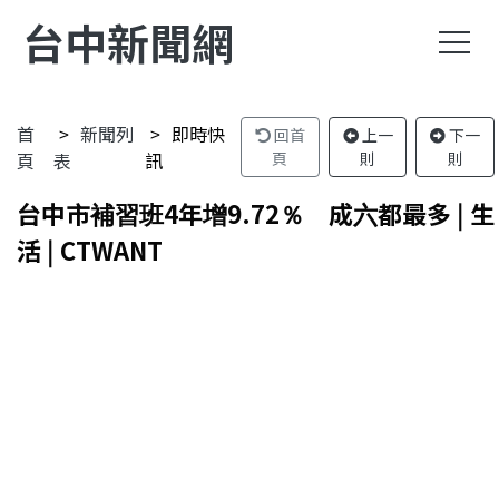
台中新聞網
首
新聞列
即時快
回首
上一
下一
頁
表
訊
頁
則
則
台中市補習班4年增9.72％ 成六都最多 | 生
活 | CTWANT