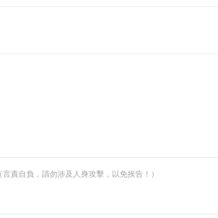
k）（言責自負，請勿涉及人身攻擊，以免挨告！）