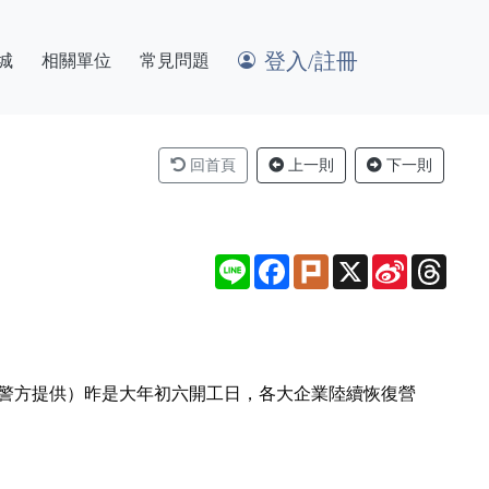
登入/註冊
城
相關單位
常見問題
回首頁
上一則
下一則
Line
Facebook
Plurk
X
Sina
Thre
Weibo
／警方提供）昨是大年初六開工日，各大企業陸續恢復營