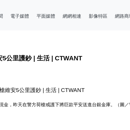
聞
電子媒體
平面媒體
網網相連
影像特區
網路商
護鈔 | 生活 | CTWANT
5公里護鈔 | 生活 | CTWANT
億現金，昨天在警方荷槍戒護下將巨款平安送進台銀金庫。（圖