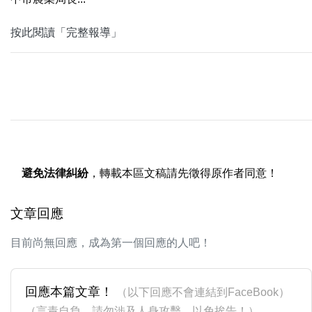
按此閱讀「完整報導」
避免法律糾紛
，轉載本區文稿請先徵得原作者同意！
文章回應
目前尚無回應，成為第一個回應的人吧！
回應本篇文章！
（以下回應不會連結到FaceBook）
（言責自負，請勿涉及人身攻擊，以免挨告！）