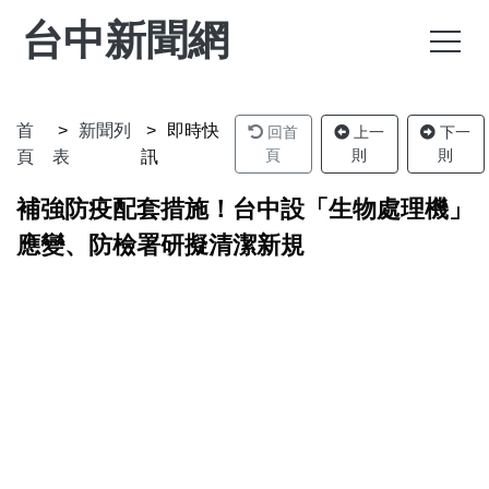
台中新聞網
首
新聞列
即時快
回首
上一
下一
頁
則
則
頁
表
訊
補強防疫配套措施！台中設「生物處理機」
應變、防檢署研擬清潔新規