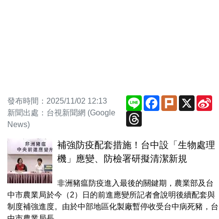
Line
Facebook
Plurk
X
S
發布時間：2025/11/02 12:13
W
新聞出處：台視新聞網 (Google
Threads
News)
補強防疫配套措施！台中設「生物處理
機」應變、防檢署研擬清潔新規
非洲豬瘟防疫進入最後的關鍵期，農業部及台
中市農業局於今（2）日的前進應變所記者會說明後續配套與
制度補強進度。由於中部地區化製廠暫停收受台中病死豬，台
中市農業局長...