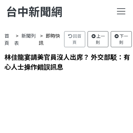
台中新聞網
首
新聞列
即時快
回首
上一
下一
頁
表
訊
頁
則
則
林佳龍宴請美官員沒人出席？ 外交部駁：有
心人士操作錯誤訊息