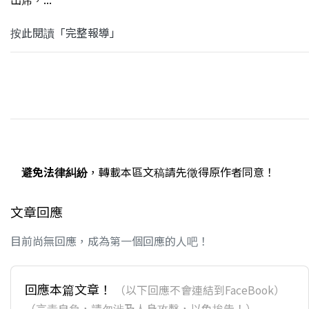
按此閱讀「完整報導」
避免法律糾紛
，轉載本區文稿請先徵得原作者同意！
文章回應
目前尚無回應，成為第一個回應的人吧！
回應本篇文章！
（以下回應不會連結到FaceBook）
（言責自負，請勿涉及人身攻擊，以免挨告！）