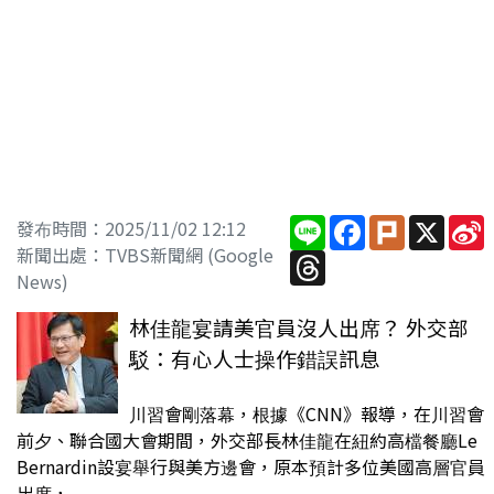
Line
Facebook
Plurk
X
S
發布時間：2025/11/02 12:12
新聞出處：TVBS新聞網 (Google
Threads
News)
林佳龍宴請美官員沒人出席？ 外交部
駁：有心人士操作錯誤訊息
川習會剛落幕，根據《CNN》報導，在川習會
前夕、聯合國大會期間，外交部長林佳龍在紐約高檔餐廳Le
Bernardin設宴舉行與美方邊會，原本預計多位美國高層官員
出席，...